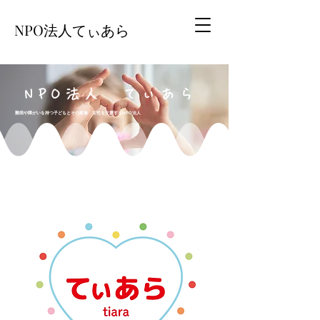
NPO法人てぃあら
​NPO法人 てぃあら
難病や障がいを持つ子どもとその家族 女性を支援するNPO法人